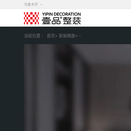
乌鲁木齐
当前位置 ：
首页>
家装图册>
-