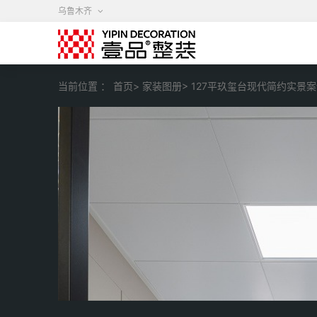
乌鲁木齐
当前位置 ：
首页>
家装图册>
127平玖玺台现代简约实景案